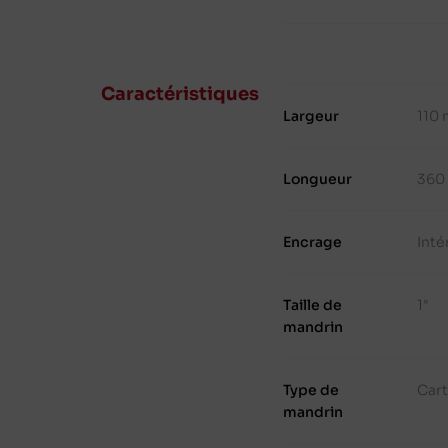
Caractéristiques
Largeur
110
Longueur
360
Encrage
Inté
Taille de
1"
mandrin
Type de
Cart
mandrin