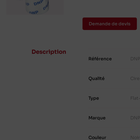
Demande de devis
Description
Référence
DNP
Qualité
Cire
Type
Fla
Marque
DN
Couleur
Noi