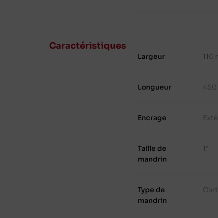
Caractéristiques
Largeur
110
Longueur
450
Encrage
Exté
Taille de
1"
mandrin
Type de
Cart
mandrin