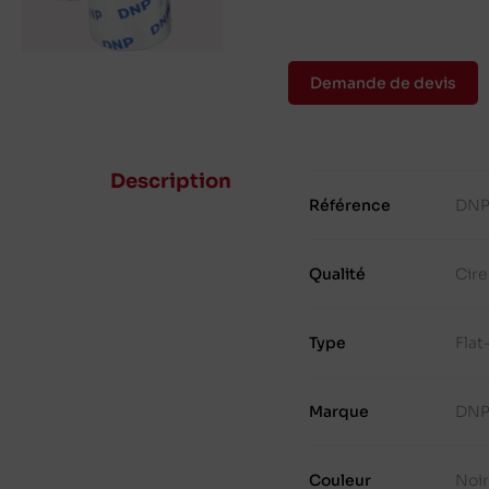
Demande de devis
Description
Référence
DNP
Qualité
Cire
Type
Fla
Marque
DN
Couleur
Noir