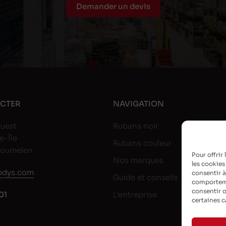
Demander un devis
CTER
NAVIGATION
uest
Rubans noir
e-Île
Rubans couleur
goumelen
Pour offrir
Nos marques
les cookies
dys.com
consentir à
Guide et conseils
comportemen
consentir o
01
L’entreprise
certaines c