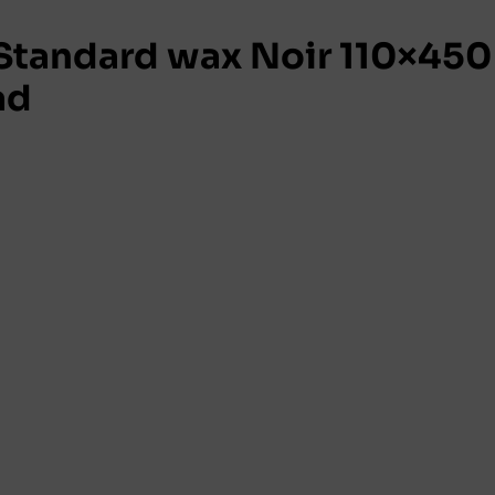
tandard wax Noir 110×450
ad