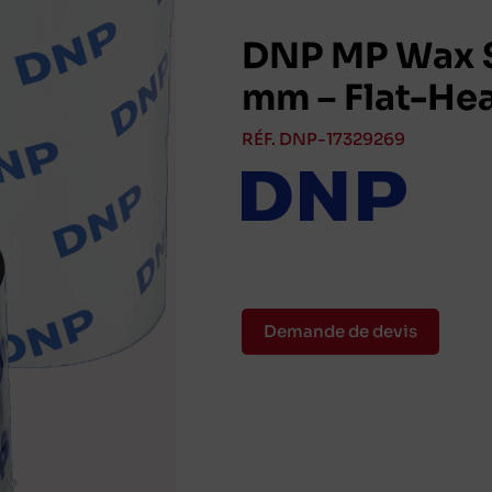
DNP MP Wax S
mm – Flat-He
RÉF. DNP-17329269
Demande de devis