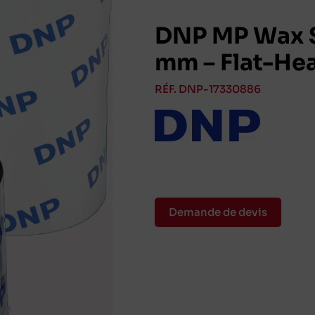
DNP MP Wax S
mm – Flat-He
RÉF. DNP-17330886
Demande de devis