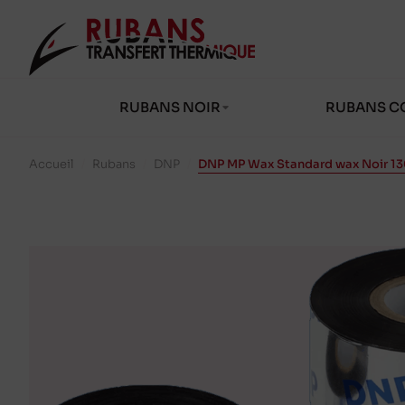
RUBANS NOIR
RUBANS C
Accueil
/
Rubans
/
DNP
/
DNP MP Wax Standard wax Noir 1