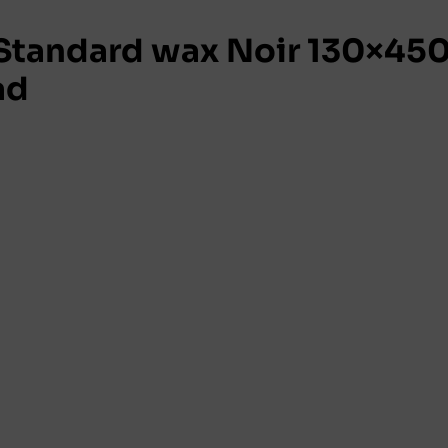
tandard wax Noir 130×45
ad