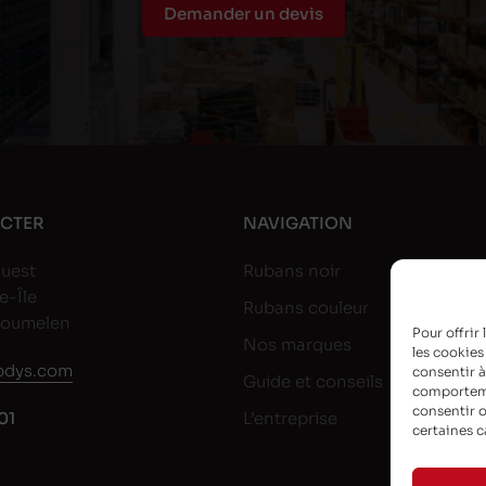
Demander un devis
CTER
NAVIGATION
uest
Rubans noir
e-Île
Rubans couleur
goumelen
Pour offrir
Nos marques
les cookies
dys.com
consentir à
Guide et conseils
comportemen
consentir o
01
L’entreprise
certaines c