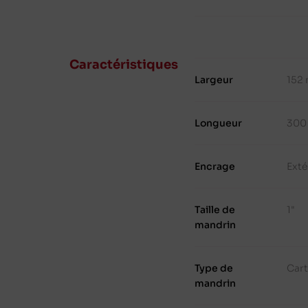
Caractéristiques
Largeur
152
Longueur
300
Encrage
Exté
Taille de
1"
mandrin
Type de
Cart
mandrin