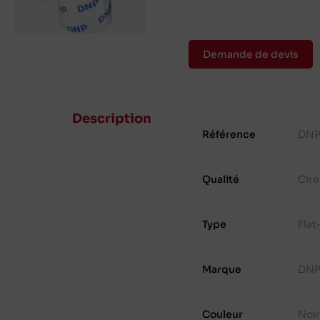
Demande de devis
Description
Référence
DNP
Qualité
Cire
Type
Fla
Marque
DN
Couleur
Noi