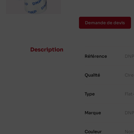
Demande de devis
Description
Référence
DNP
Qualité
Cire
Type
Fla
Marque
DN
Couleur
Noi