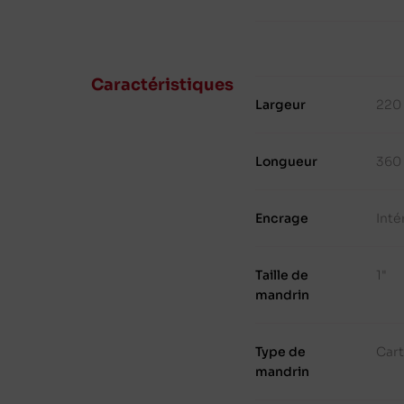
Caractéristiques
Largeur
220
Longueur
360
Encrage
Inté
Taille de
1"
mandrin
Type de
Cart
mandrin