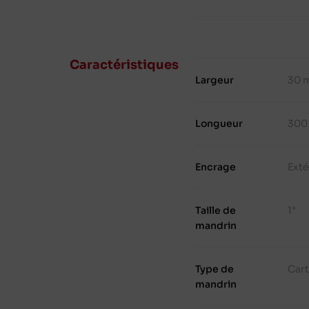
Caractéristiques
Largeur
30 
Longueur
300
Encrage
Exté
Taille de
1"
mandrin
Type de
Cart
mandrin