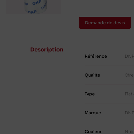
Demande de devis
Description
Référence
DNP
Qualité
Cire
Type
Fla
Marque
DN
Couleur
Noir