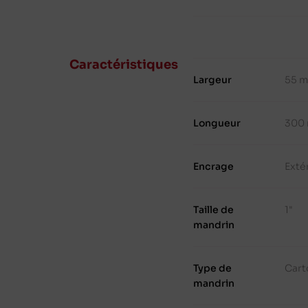
Caractéristiques
Largeur
55 
Longueur
300
Encrage
Exté
Taille de
1"
mandrin
Type de
Cart
mandrin