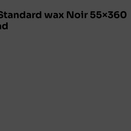
tandard wax Noir 55×360
ad