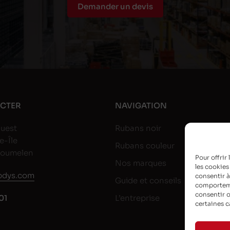
Demander un devis
CTER
NAVIGATION
uest
Rubans noir
e-Île
Rubans couleur
goumelen
Pour offrir
Nos marques
les cookies
dys.com
consentir à
Guide et conseils
comportemen
consentir o
01
L’entreprise
certaines c