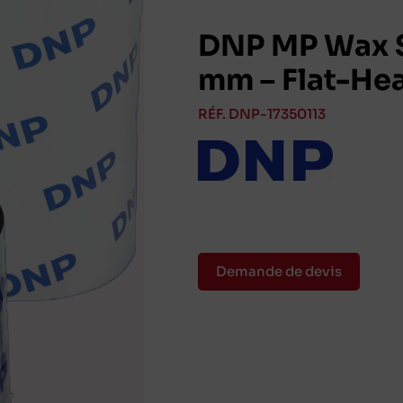
DNP MP Wax S
mm – Flat-He
RÉF. DNP-17350113
Demande de devis