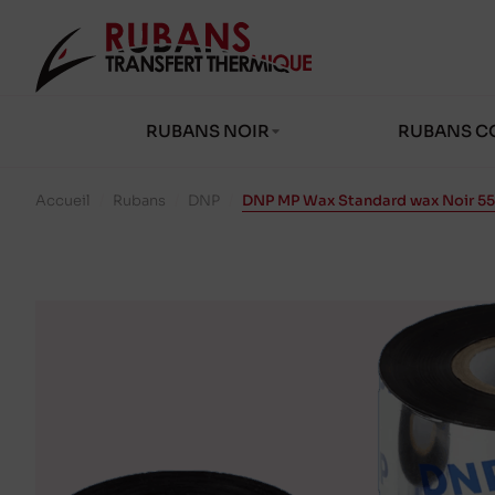
RUBANS NOIR
RUBANS C
Accueil
/
Rubans
/
DNP
/
DNP MP Wax Standard wax Noir 5