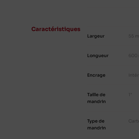
Caractéristiques
Largeur
55 
Longueur
600
Encrage
Inté
Taille de
1"
mandrin
Type de
Cart
mandrin