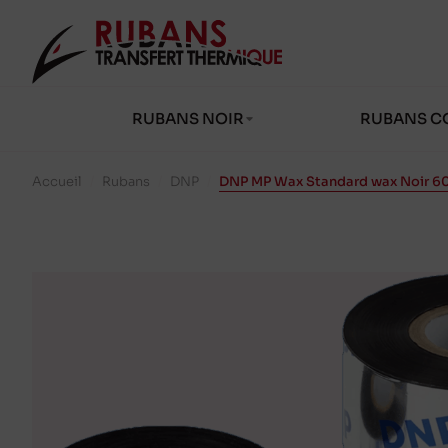
RUBANS NOIR
RUBANS C
Accueil
/
Rubans
/
DNP
/
DNP MP Wax Standard wax Noir 6