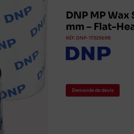
DNP MP Wax 
mm – Flat-He
RÉF. DNP-17329698
Demande de devis