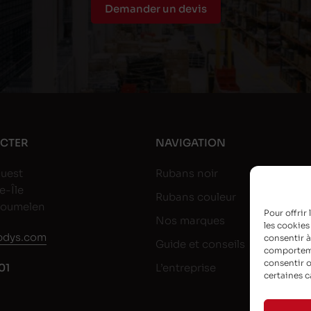
Demander un devis
CTER
NAVIGATION
uest
Rubans noir
e-Île
Rubans couleur
goumelen
Pour offrir
Nos marques
les cookies
dys.com
consentir à
Guide et conseils
comportemen
consentir o
01
L’entreprise
certaines c