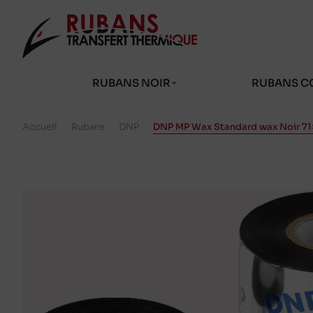
RUBANS NOIR
RUBANS C
Accueil
/
Rubans
/
DNP
/
DNP MP Wax Standard wax Noir 7