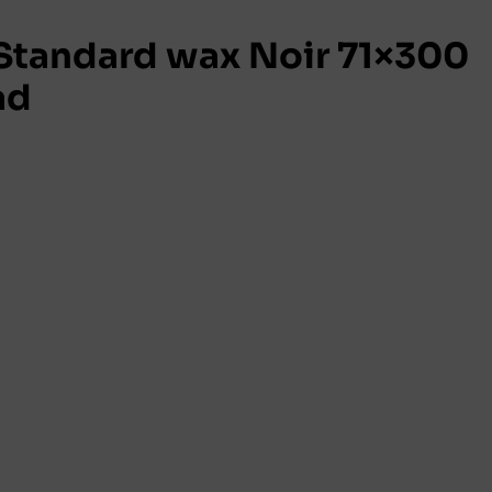
tandard wax Noir 71×300
ad