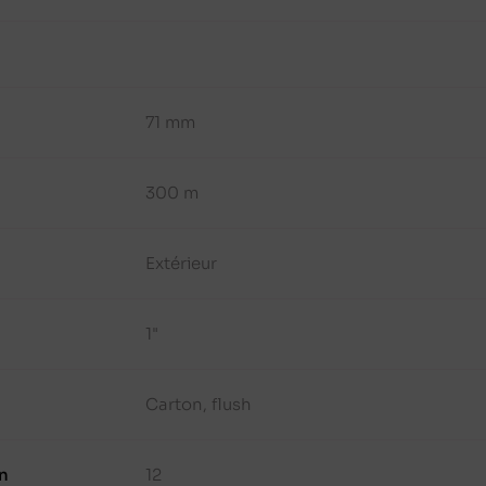
71 mm
300 m
Extérieur
1"
Carton, flush
n
12