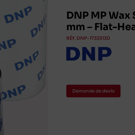
DNP MP Wax S
mm – Flat-He
RÉF. DNP-17333130
Demande de devis