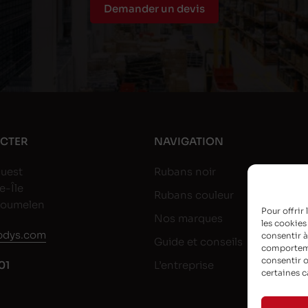
Demander un devis
CTER
NAVIGATION
uest
Rubans noir
e-Île
Rubans couleur
goumelen
Pour offrir
Nos marques
les cookies
dys.com
consentir à
Guide et conseils
comportemen
consentir o
01
L’entreprise
certaines c