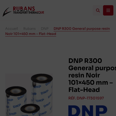
Accueil
/
Rubans
/
DNP
/
DNP R300 General purpose resin
Noir 101×450 mm – Flat-Head
DNP R300
General purpo
resin Noir
101×450 mm –
Flat-Head
RÉF. DNP-17301597