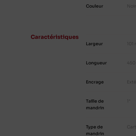
Couleur
Noi
Caractéristiques
Largeur
101
Longueur
450
Encrage
Exté
Taille de
1"
mandrin
Type de
Cart
mandrin