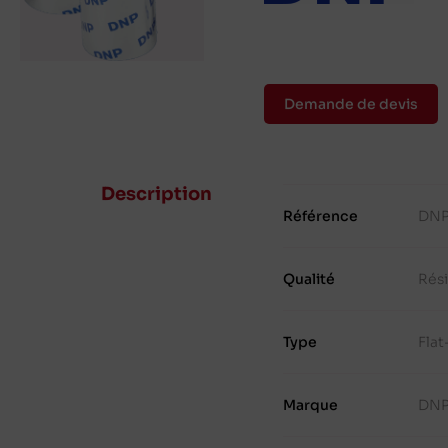
Demande de devis
Description
Référence
DNP
Qualité
Rés
Type
Fla
Marque
DN