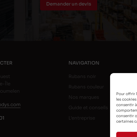
Demander un devis
CTER
NAVIGATION
uest
Rubans noir
e-Île
Rubans couleur
goumelen
Pour offrir
Nos marques
les cookies
dys.com
consentir à
Guide et conseils
comportemen
consentir o
01
L’entreprise
certaines c