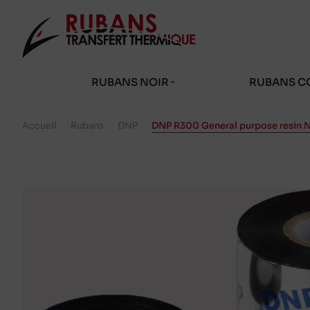
RUBANS NOIR
RUBANS C
Accueil
/
Rubans
/
DNP
/
DNP R300 General purpose resin N