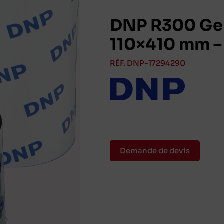
DNP R300 Gen
110×410 mm –
RÉF. DNP-17294290
Demande de devis