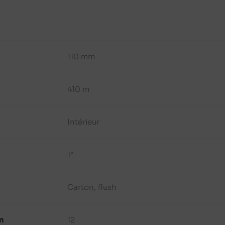
110 mm
410 m
Intérieur
1"
Carton, flush
n
12