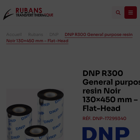
Accueil
/
Rubans
/
DNP
/
DNP R300 General purpose resin
Noir 130×450 mm – Flat-Head
DNP R300
General purpo
resin Noir
130×450 mm –
Flat-Head
RÉF. DNP-17299340