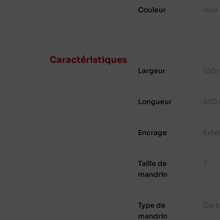
Couleur
Noir
Caractéristiques
Largeur
130
Longueur
450
Encrage
Exté
Taille de
1"
mandrin
Type de
Cart
mandrin