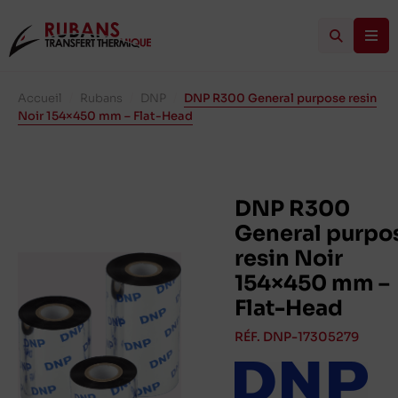
Accueil
/
Rubans
/
DNP
/
DNP R300 General purpose resin
Noir 154×450 mm – Flat-Head
DNP R300
General purpo
resin Noir
154×450 mm –
Flat-Head
RÉF. DNP-17305279