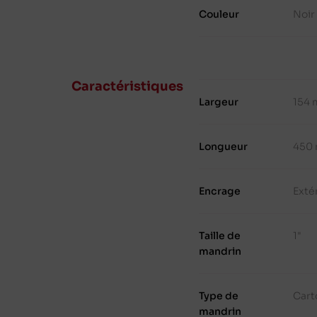
Couleur
Noir
Caractéristiques
Largeur
154
Longueur
450
Encrage
Exté
Taille de
1"
mandrin
Type de
Cart
mandrin