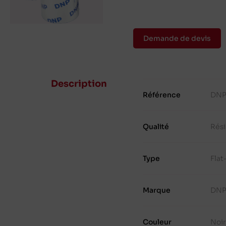
Demande de devis
Description
Référence
DNP
Qualité
Rés
Type
Fla
Marque
DN
Couleur
Noi