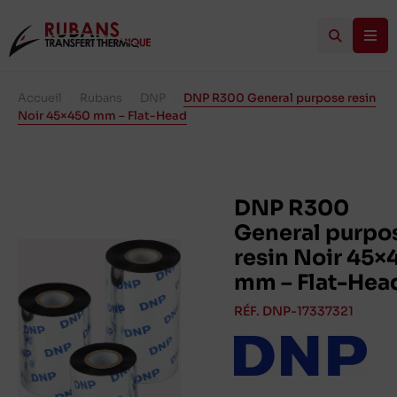
Accueil
/
Rubans
/
DNP
/
DNP R300 General purpose resin
Noir 45×450 mm – Flat-Head
DNP R300
General purpo
resin Noir 45×
mm – Flat-Hea
RÉF. DNP-17337321