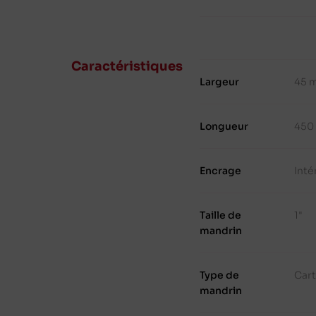
Caractéristiques
Largeur
45 
Longueur
450
Encrage
Inté
Taille de
1"
mandrin
Type de
Cart
mandrin