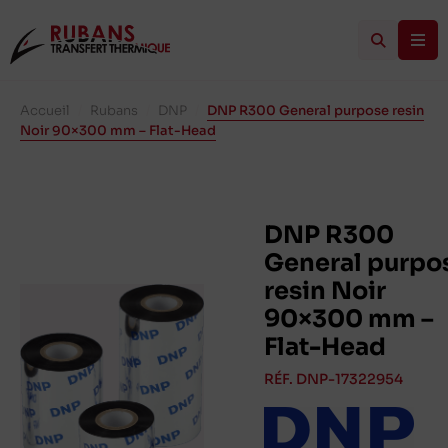
Accueil
/
Rubans
/
DNP
/
DNP R300 General purpose resin
Noir 90×300 mm – Flat-Head
DNP R300
General purpo
resin Noir
90×300 mm –
Flat-Head
RÉF. DNP-17322954