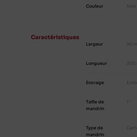
Couleur
Noir
Caractéristiques
Largeur
90 
Longueur
300
Encrage
Exté
Taille de
1"
mandrin
Type de
Cart
mandrin