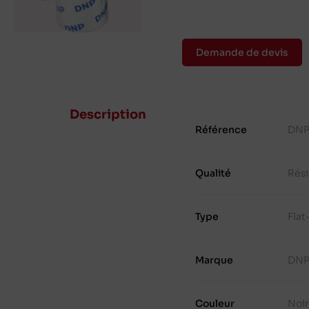
Demande de devis
Description
Référence
DNP
Qualité
Rés
Type
Fla
Marque
DN
Couleur
Noi