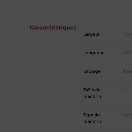
Caractéristiques
Largeur
110
Longueur
450
Encrage
Inté
Taille de
1"
mandrin
Type de
Cart
mandrin