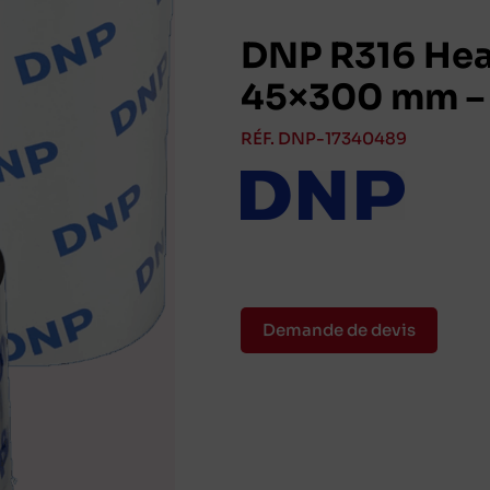
DNP R316 Heat
45×300 mm – 
RÉF. DNP-17340489
Demande de devis