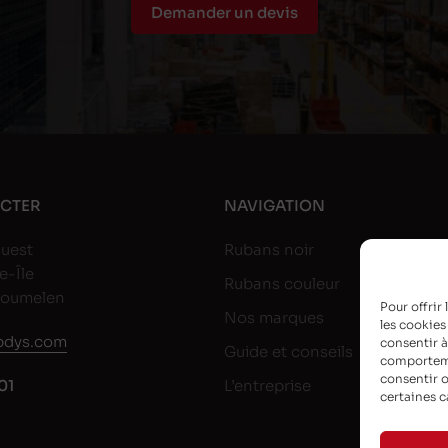
Demander un devis
CTER
NAVIGATION
uest
Rubans noir
e-Île
Rubans couleur
goumelen
Pour offrir
Nos marques
les cookies
dys.com
consentir à
Guide et conseils
comportemen
consentir o
01
L’entreprise
certaines c