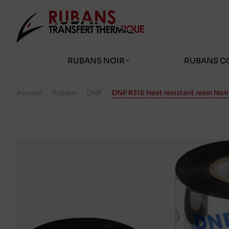
RUBANS NOIR
RUBANS C
Accueil
/
Rubans
/
DNP
/
DNP R316 Heat resistant resin No