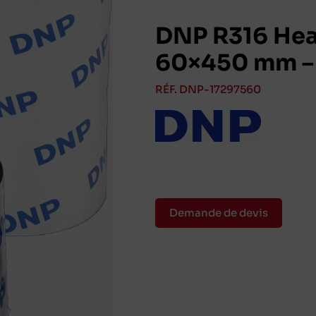
DNP R316 Heat
60×450 mm – 
RÉF. DNP-17297560
Demande de devis