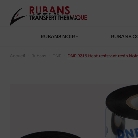
RUBANS NOIR
RUBANS C
Accueil
/
Rubans
/
DNP
/
DNP R316 Heat resistant resin No