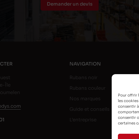
Demander un devis
CTER
NAVIGATION
uest
Rubans noir
e-Île
Rubans couleur
goumelen
Pour offrir
Nos marques
les cookies
dys.com
consentir à
Guide et conseils
comportemen
consentir o
01
L’entreprise
certaines c