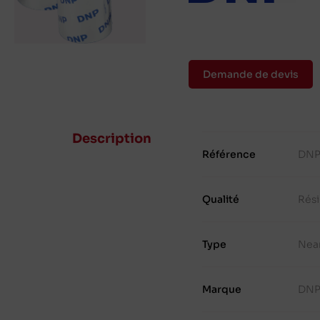
Demande de devis
Description
Référence
DNP
Qualité
Rés
Type
Nea
Marque
DN