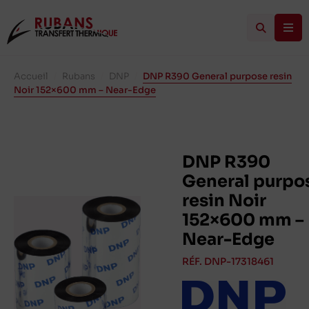
Accueil
/
Rubans
/
DNP
/
DNP R390 General purpose resin
Noir 152×600 mm – Near-Edge
DNP R390
General purpo
resin Noir
152×600 mm –
Near-Edge
RÉF. DNP-17318461