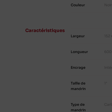
Couleur
Noi
Caractéristiques
Largeur
152
Longueur
600
Encrage
Inté
Taille de
1"
mandrin
Type de
Cart
mandrin