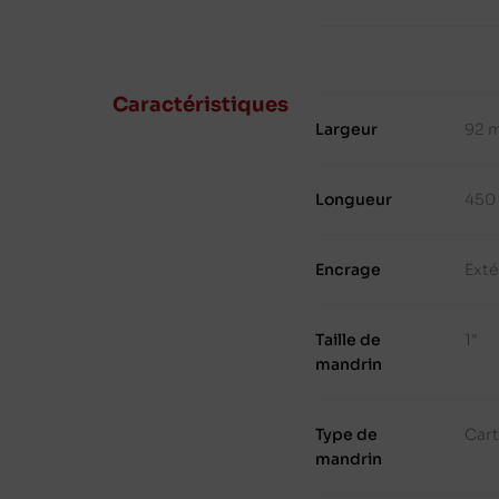
Caractéristiques
Largeur
92 
Longueur
450
Encrage
Exté
Taille de
1"
mandrin
Type de
Cart
mandrin