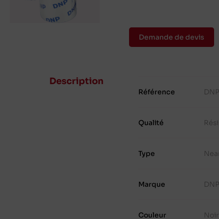
Demande de devis
Description
Référence
DNP
Qualité
Rés
Type
Nea
Marque
DN
Couleur
Noi