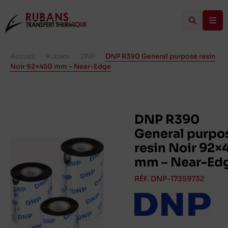
Accueil
/
Rubans
/
DNP
/
DNP R390 General purpose resin
Noir 92×450 mm – Near-Edge
DNP R390
General purpo
resin Noir 92×
mm – Near-Ed
RÉF. DNP-17359732