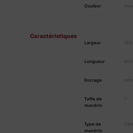
Couleur
Noi
Caractéristiques
Largeur
130
Longueur
600
Encrage
Inté
Taille de
1"
mandrin
Type de
Cart
mandrin