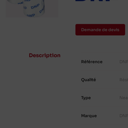
Demande de devis
Description
Référence
DNP
Qualité
Rés
Type
Nea
Marque
DN