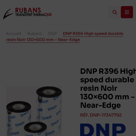
Accueil
/
Rubans
/
DNP
/
DNP R396 High speed durable
resin Noir 130×600 mm – Near-Edge
DNP R396 Hig
speed durable
resin Noir
130×600 mm –
Near-Edge
RÉF. DNP-17347792