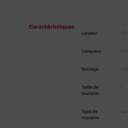
Caractéristiques
Largeur
55
Longueur
60
Encrage
Int
Taille de
1"
mandrin
Type de
Car
mandrin