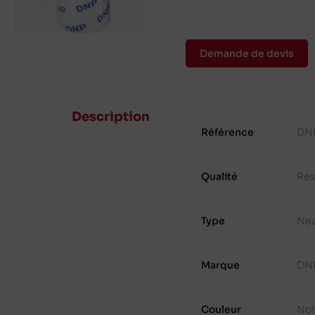
Demande de devis
Description
Référence
DN
Qualité
Rés
Type
Ne
Marque
DN
Couleur
Noi