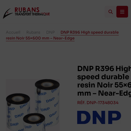
Accueil
/
Rubans
/
DNP
/
DNP R396 High speed durable
resin Noir 55×600 mm – Near-Edge
DNP R396 Hig
speed durable
resin Noir 55×
mm – Near-Ed
RÉF. DNP-17348034