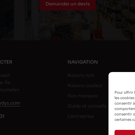
Demander un devis
CTER
NAVIGATION
uest
Rubans noir
e-Île
Rubans couleur
goumelen
Pour offrir
Nos marques
les cookies
dys.com
consentir à
Guide et conseils
comportemen
consentir o
01
L’entreprise
certaines c