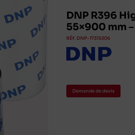
DNP R396 Hig
55×900 mm –
RÉF. DNP-17315306
Demande de devis