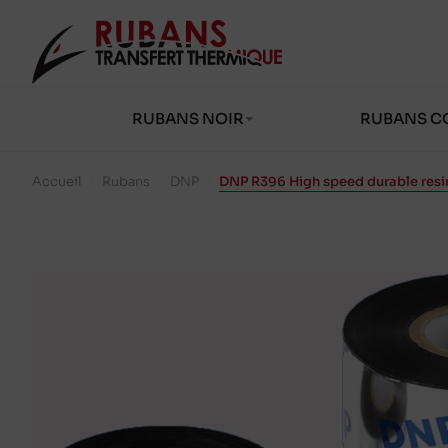
RUBANS NOIR
RUBANS C
Accueil
/
Rubans
/
DNP
/
DNP R396 High speed durable res