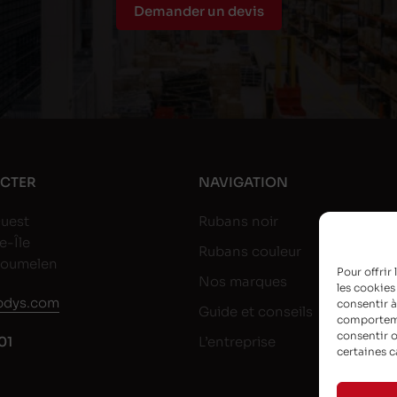
Demander un devis
CTER
NAVIGATION
uest
Rubans noir
e-Île
Rubans couleur
goumelen
Pour offrir
Nos marques
les cookies
dys.com
consentir à
Guide et conseils
comportemen
consentir o
01
L’entreprise
certaines c