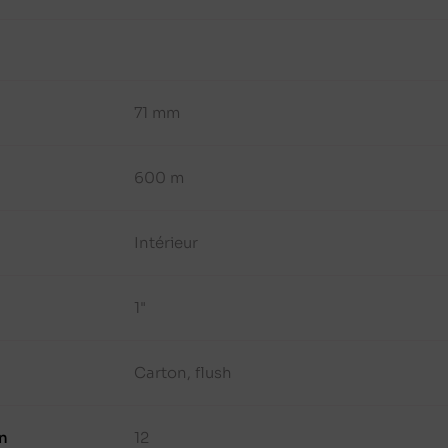
71 mm
600 m
Intérieur
1"
Carton, flush
n
12