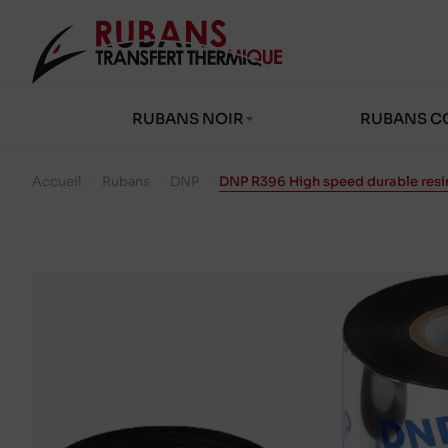
RUBANS NOIR
RUBANS C
Accueil
/
Rubans
/
DNP
/
DNP R396 High speed durable res