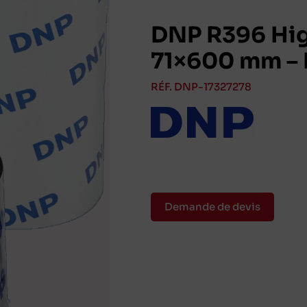
DNP R396 Hig
71×600 mm –
RÉF. DNP-17327278
Demande de devis