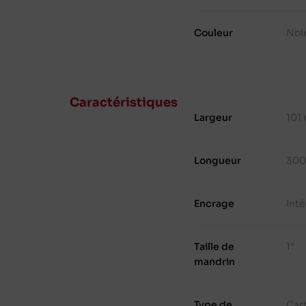
Couleur
Noi
Caractéristiques
Largeur
101
Longueur
300
Encrage
Inté
Taille de
1"
mandrin
Type de
Cart