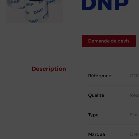
Demande de devis
Description
Référence
DNP
Qualité
Rés
Type
Fla
Marque
DN