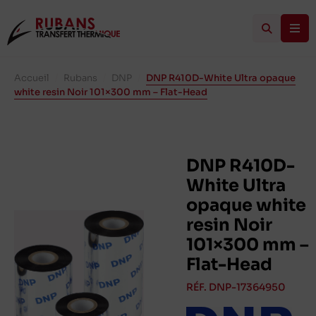
Accueil
/
Rubans
/
DNP
/
DNP R410D-White Ultra opaque
white resin Noir 101×300 mm – Flat-Head
DNP R410D-
White Ultra
opaque white
resin Noir
101×300 mm –
Flat-Head
RÉF. DNP-17364950