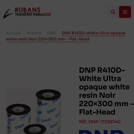
Accueil
/
Rubans
/
DNP
/
DNP R410D-White Ultra opaque
white resin Noir 220×300 mm – Flat-Head
DNP R410D-
White Ultra
opaque white
resin Noir
220×300 mm –
Flat-Head
RÉF. DNP-17338740