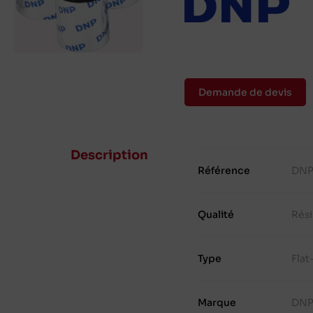
Demande de devis
Description
Référence
DNP
Qualité
Rés
Type
Fla
Marque
DN