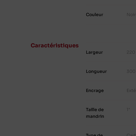
Couleur
Noi
Caractéristiques
Largeur
220
Longueur
300
Encrage
Exté
Taille de
1"
mandrin
Type de
Cart