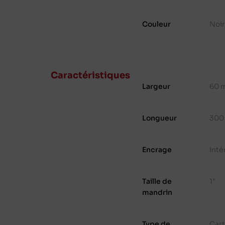
Couleur
Noi
Caractéristiques
Largeur
60 
Longueur
300
Encrage
Inté
Taille de
1"
mandrin
Type de
Cart