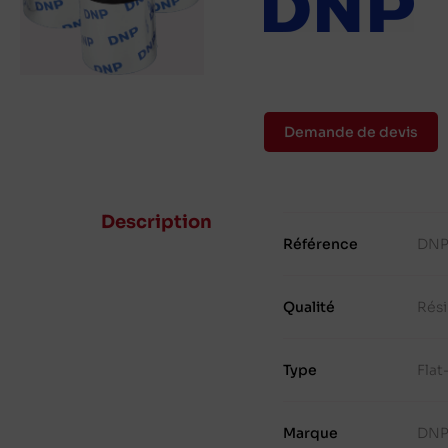
Demande de devis
Description
Référence
DNP
Qualité
Rés
Type
Fla
Marque
DN