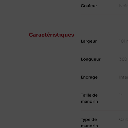
Couleur
Noir
Caractéristiques
Largeur
101
Longueur
360
Encrage
Inté
Taille de
1"
mandrin
Type de
Cart
mandrin