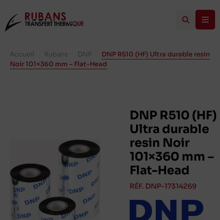
Accueil
/
Rubans
/
DNP
/
DNP R510 (HF) Ultra durable resin
Noir 101×360 mm – Flat-Head
DNP R510 (HF)
Ultra durable
resin Noir
101×360 mm –
Flat-Head
RÉF. DNP-17314269