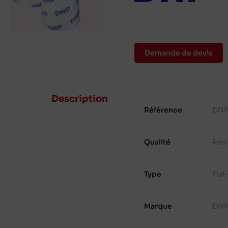
Demande de devis
Description
Référence
DNP
Qualité
Rés
Type
Fla
Marque
DN