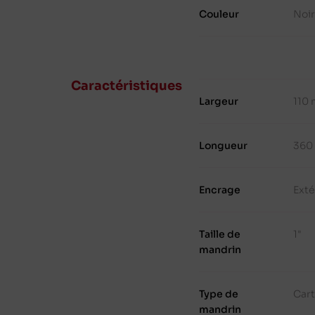
Couleur
Noir
Caractéristiques
Largeur
110
Longueur
360
Encrage
Exté
Taille de
1"
mandrin
Type de
Cart
mandrin