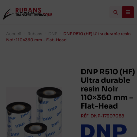
Accueil
/
Rubans
/
DNP
/
DNP R510 (HF) Ultra durable resin
Noir 110×360 mm – Flat-Head
DNP R510 (HF)
Ultra durable
resin Noir
110×360 mm –
Flat-Head
RÉF. DNP-17307088