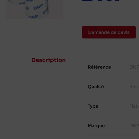
Demande de devis
Description
Référence
DNP
Qualité
Rés
Type
Fla
Marque
DN