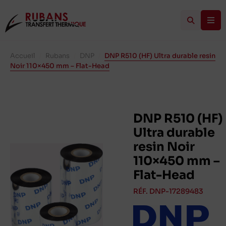
Accueil
/
Rubans
/
DNP
/
DNP R510 (HF) Ultra durable resin
Noir 110×450 mm – Flat-Head
DNP R510 (HF)
Ultra durable
resin Noir
110×450 mm –
Flat-Head
RÉF. DNP-17289483