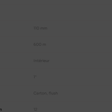
110 mm
600 m
Intérieur
1"
Carton, flush
n
12