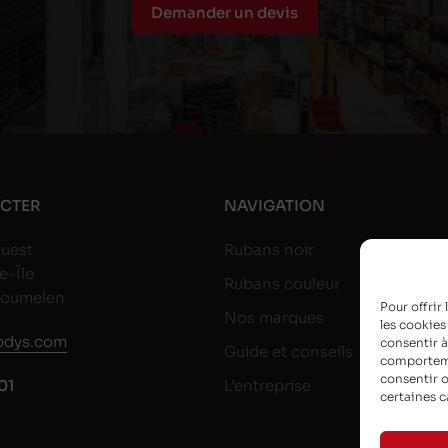
Demander un devis
CTER
NAVIGATION
uest
Rubans noir
e-Île
Rubans couleur
goumelen
Pour offrir
Nos marques
les cookies
dys.com
consentir à
Guide et conseils
comportemen
consentir o
01
L’entreprise
certaines c