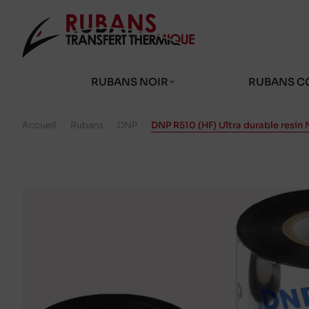
RUBANS NOIR
RUBANS C
Accueil
/
Rubans
/
DNP
/
DNP R510 (HF) Ultra durable resin