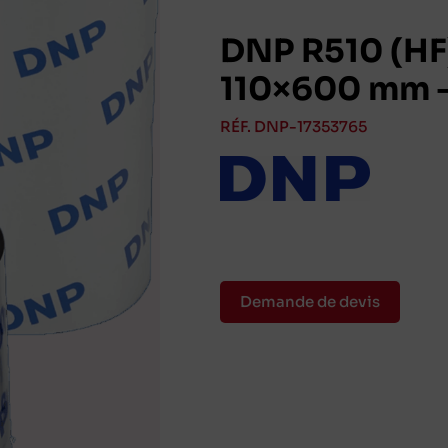
DNP R510 (HF)
110×600 mm –
RÉF. DNP-17353765
Demande de devis