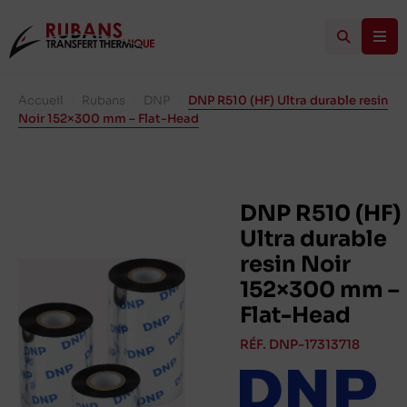
Accueil
/
Rubans
/
DNP
/
DNP R510 (HF) Ultra durable resin
Noir 152×300 mm – Flat-Head
DNP R510 (HF)
Ultra durable
resin Noir
152×300 mm –
Flat-Head
RÉF. DNP-17313718