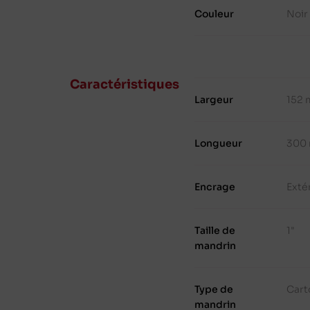
Couleur
Noir
Caractéristiques
Largeur
152
Longueur
300
Encrage
Exté
Taille de
1"
mandrin
Type de
Cart
mandrin