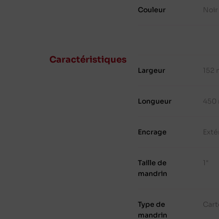
Couleur
Noir
Caractéristiques
Largeur
152
Longueur
450
Encrage
Exté
Taille de
1"
mandrin
Type de
Cart
mandrin