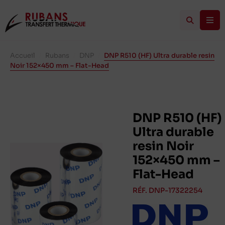
Accueil
/
Rubans
/
DNP
/
DNP R510 (HF) Ultra durable resin
Noir 152×450 mm – Flat-Head
DNP R510 (HF)
Ultra durable
resin Noir
152×450 mm –
Flat-Head
RÉF. DNP-17322254