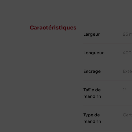
Caractéristiques
Largeur
25 
Longueur
400
Encrage
Exté
Taille de
1"
mandrin
Type de
Cart
mandrin