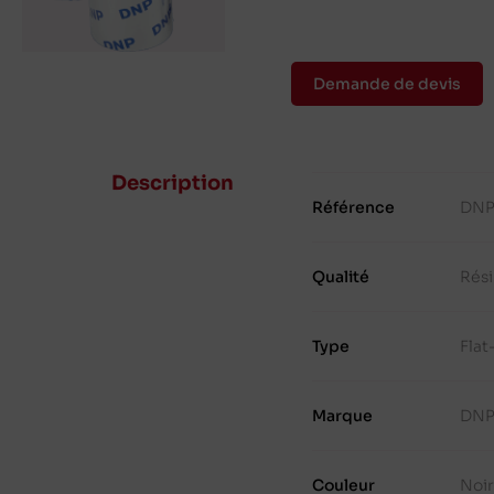
Demande de devis
Description
Référence
DNP
Qualité
Rés
Type
Fla
Marque
DN
Couleur
Noi