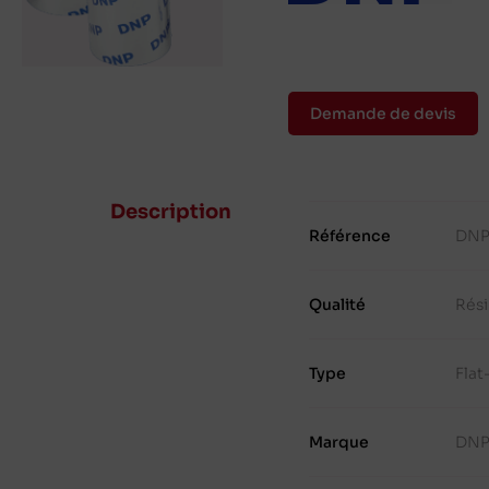
Demande de devis
Description
Référence
DNP
Qualité
Rés
Type
Fla
Marque
DN