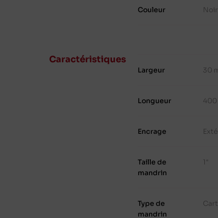
Couleur
Noir
Caractéristiques
Largeur
30 
Longueur
400
Encrage
Exté
Taille de
1"
mandrin
Type de
Cart
mandrin