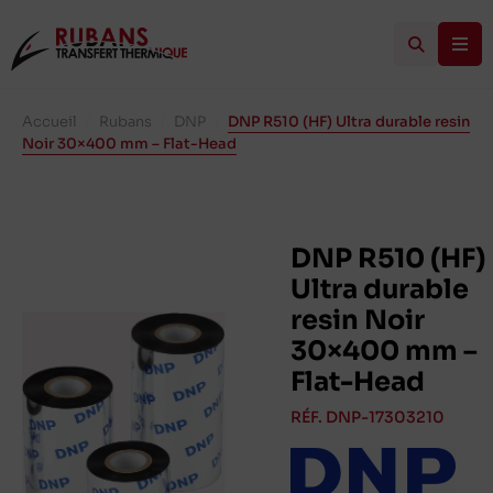
Accueil
/
Rubans
/
DNP
/
DNP R510 (HF) Ultra durable resin
Noir 30×400 mm – Flat-Head
DNP R510 (HF)
Ultra durable
resin Noir
30×400 mm –
Flat-Head
RÉF. DNP-17303210