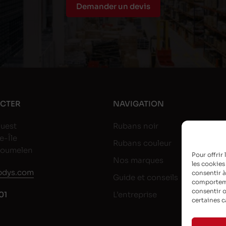
Demander un devis
CTER
NAVIGATION
uest
Rubans noir
e-Île
Rubans couleur
goumelen
Pour offrir
Nos marques
les cookies
dys.com
consentir à
Guide et conseils
comportemen
consentir o
01
L’entreprise
certaines c