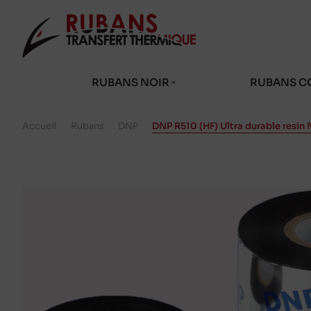
RUBANS NOIR
RUBANS C
Accueil
/
Rubans
/
DNP
/
DNP R510 (HF) Ultra durable resin