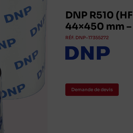
DNP R510 (HF)
44×450 mm – 
RÉF. DNP-17355272
Demande de devis