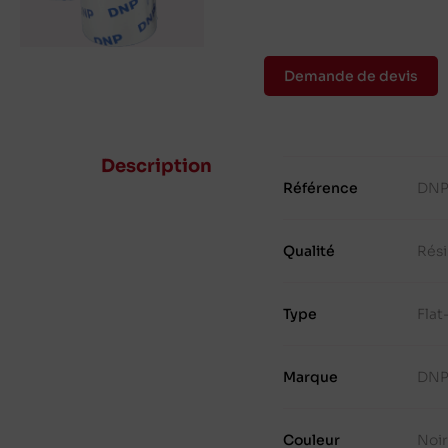
Demande de devis
Description
Référence
DNP
Qualité
Rés
Type
Fla
Marque
DN
Couleur
Noir