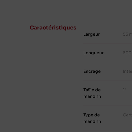
Caractéristiques
Largeur
55 
Longueur
300
Encrage
Inté
Taille de
1"
mandrin
Type de
Cart
mandrin