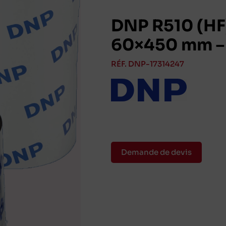
DNP R510 (HF)
60×450 mm – 
RÉF. DNP-17314247
Demande de devis