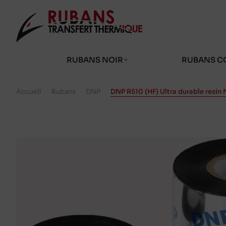
RUBANS NOIR
RUBANS C
Accueil
/
Rubans
/
DNP
/
DNP R510 (HF) Ultra durable resi