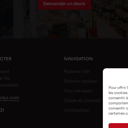
Demander un devis
CTER
NAVIGATION
uest
Rubans noir
e-Île
Rubans couleur
goumelen
Pour offrir
Nos marques
les cookies
dys.com
consentir à
Guide et conseils
comportemen
consentir o
01
L’entreprise
certaines c