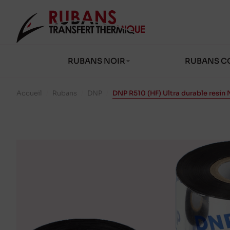
RUBANS NOIR
RUBANS C
Accueil
/
Rubans
/
DNP
/
DNP R510 (HF) Ultra durable resin