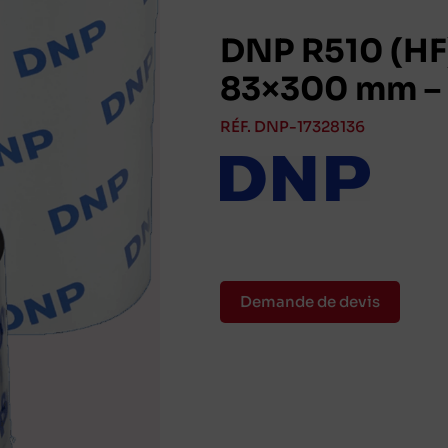
DNP R510 (HF)
83×300 mm – 
RÉF. DNP-17328136
Demande de devis