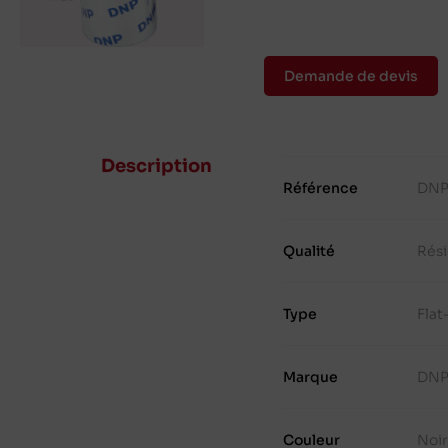
Demande de devis
Description
Référence
DNP
Qualité
Rés
Type
Fla
Marque
DN
Couleur
Noir