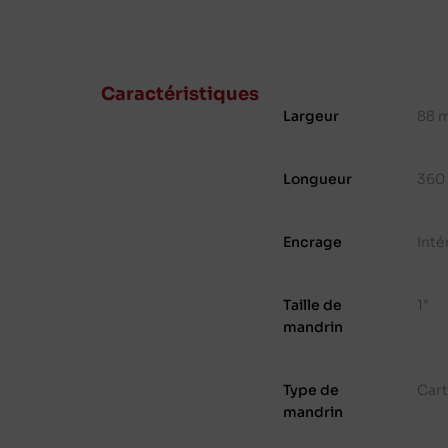
Caractéristiques
Largeur
88 
Longueur
360
Encrage
Inté
Taille de
1"
mandrin
Type de
Cart
mandrin