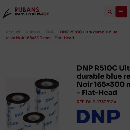
Accueil
/
Rubans
/
DNP
/
DNP R510C Ultra durable blue
resin Noir 165×300 mm – Flat-Head
DNP R510C Ult
durable blue r
Noir 165×300
– Flat-Head
RÉF. DNP-17338124