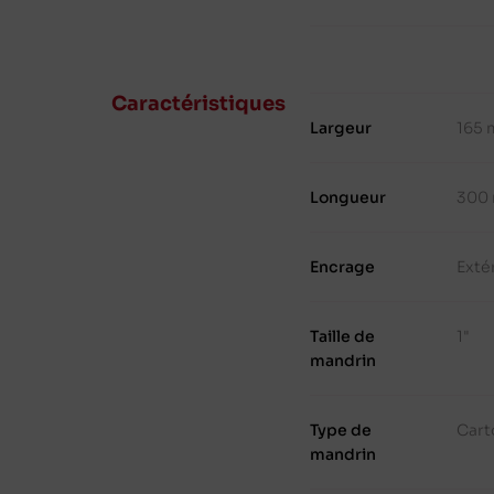
Caractéristiques
Largeur
165
Longueur
300
Encrage
Exté
Taille de
1"
mandrin
Type de
Cart
mandrin