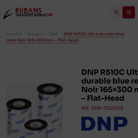
Accueil
/
Rubans
/
DNP
/
DNP R510C Ultra durable blue
resin Noir 165×300 mm – Flat-Head
DNP R510C Ult
durable blue r
Noir 165×300
– Flat-Head
RÉF. DNP-17325218