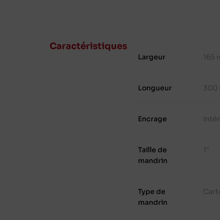
Caractéristiques
Largeur
165
Longueur
300
Encrage
Inté
Taille de
1"
mandrin
Type de
Cart
mandrin