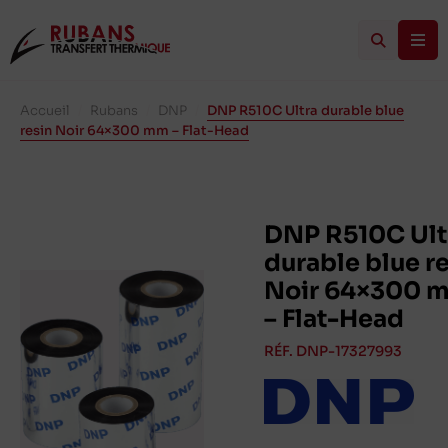
Accueil
/
Rubans
/
DNP
/
DNP R510C Ultra durable blue
resin Noir 64×300 mm – Flat-Head
DNP R510C Ult
durable blue r
Noir 64×300 
– Flat-Head
RÉF. DNP-17327993