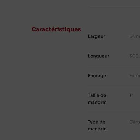
Caractéristiques
Largeur
64 
Longueur
300
Encrage
Exté
Taille de
1"
mandrin
Type de
Cart
mandrin