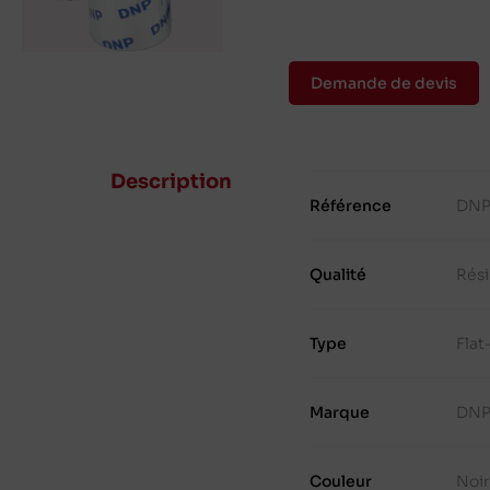
Demande de devis
Description
Référence
DNP
Qualité
Rés
Type
Fla
Marque
DN
Couleur
Noi