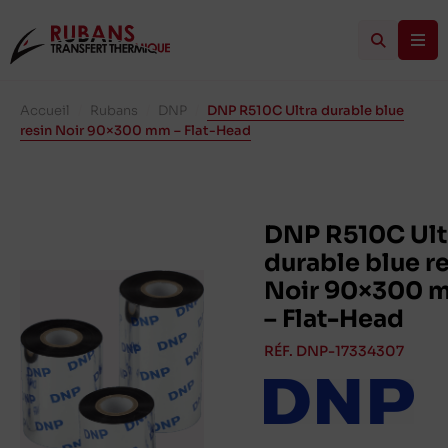
Accueil
/
Rubans
/
DNP
/
DNP R510C Ultra durable blue
resin Noir 90×300 mm – Flat-Head
DNP R510C Ult
durable blue r
Noir 90×300 
– Flat-Head
RÉF. DNP-17334307