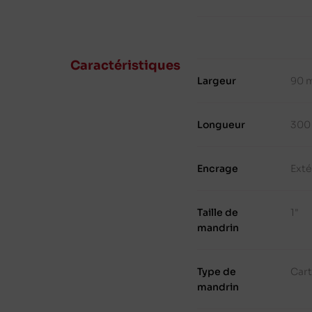
Caractéristiques
Largeur
90 
Longueur
300
Encrage
Exté
Taille de
1"
mandrin
Type de
Cart
mandrin