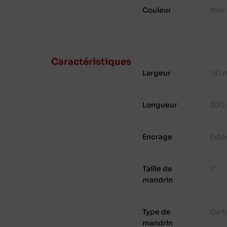
Couleur
Noir
Caractéristiques
Largeur
110
Longueur
300
Encrage
Exté
Taille de
1"
mandrin
Type de
Cart
mandrin