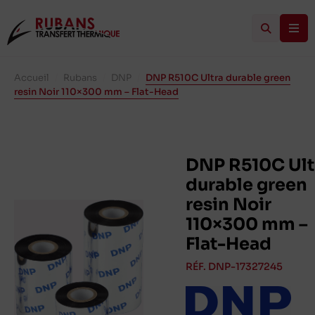
Accueil
/
Rubans
/
DNP
/
DNP R510C Ultra durable green
resin Noir 110×300 mm – Flat-Head
DNP R510C Ult
durable green
resin Noir
110×300 mm –
Flat-Head
RÉF. DNP-17327245