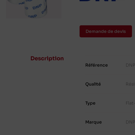
Demande de devis
Description
Référence
DNP
Qualité
Rés
Type
Fla
Marque
DN