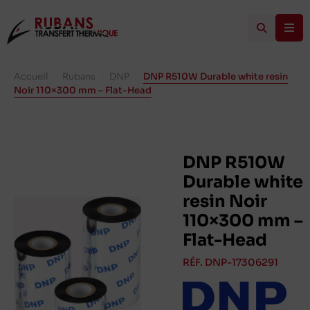
Accueil
/
Rubans
/
DNP
/
DNP R510W Durable white resin
Noir 110×300 mm – Flat-Head
DNP R510W
Durable white
resin Noir
110×300 mm –
Flat-Head
RÉF. DNP-17306291