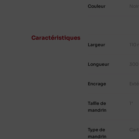
Couleur
Noir
Caractéristiques
Largeur
110
Longueur
300
Encrage
Exté
Taille de
1"
mandrin
Type de
Cart
mandrin