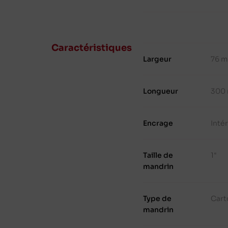
Caractéristiques
Largeur
76 
Longueur
300
Encrage
Inté
Taille de
1"
mandrin
Type de
Cart
mandrin