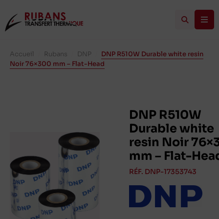
Accueil
/
Rubans
/
DNP
/
DNP R510W Durable white resin
Noir 76×300 mm – Flat-Head
DNP R510W
Durable white
resin Noir 76×
mm – Flat-Hea
RÉF. DNP-17353743